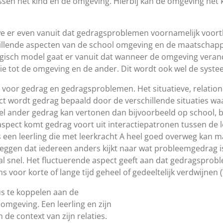
ussen het kind en de omgeving. Hierbij kan de omgeving het 
we er even vanuit dat gedragsproblemen voornamelijk voort
chillende aspecten van de school omgeving en de maatschapp
gisch model gaat er vanuit dat wanneer de omgeving verand
latie tot de omgeving en de ander. Dit wordt ook wel de sys
ijn voor gedrag en gedragsproblemen. Het situatieve, relation
ct wordt gedrag bepaald door de verschillende situaties waar
eel ander gedrag kan vertonen dan bijvoorbeeld op school, b
 aspect komt gedrag voort uit interactiepatronen tussen de l
 een leerling die met leerkracht A heel goed overweg kan m
il zeggen dat iedereen anders kijkt naar wat probleemgedrag 
 al snel. Het fluctuerende aspect geeft aan dat gedragsproble
 voor korte of lange tijd geheel of gedeeltelijk verdwijnen 
us te koppelen aan de
n omgeving. Een leerling en zijn
de context van zijn relaties.