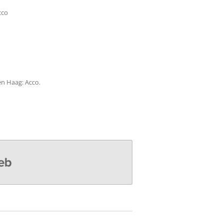
cco
en Haag: Acco.