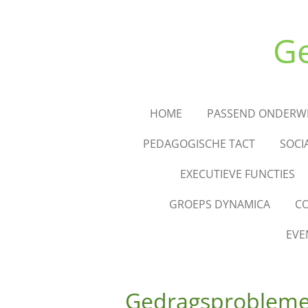
Ga
direct
Ge
naar
de
hoofdinhoud
HOME
PASSEND ONDERWI
PEDAGOGISCHE TACT
SOCI
EXECUTIEVE FUNCTIES
GROEPS DYNAMICA
C
EVE
Gedragsproblem