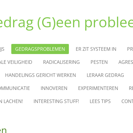
drag (G)een probl
JS
GEDRAGSPROBLEMEN
ER ZIT SYSTEEM IN
PR
ALE VEILIGHEID
RADICALISERING
PESTEN
AGRES
HANDELINGS GERICHT WERKEN
LERAAR GEDRAG
OMMUNICATIE
INNOVEREN
EXPERIMENTEREN
R
N LACHEN!
INTERESTING STUFF!
LEES TIPS
CON
en