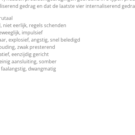
erend gedrag en dat de laatste vier internaliserend gedra
rutaal
, niet eerlijk, regels schenden
weeglijk, impulsief
r, explosief, angstig, snel beledigd
houding, zwak presterend
tief, eenzijdig gericht
 weinig aansluiting, somber
 faalangstig, dwangmatig