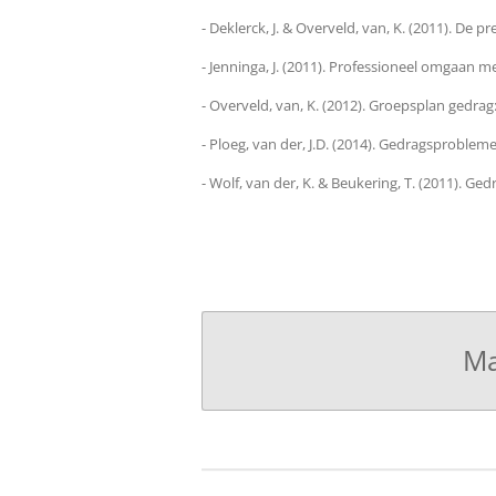
-
Deklerck, J. & Overveld, van, K. (2011).
De pr
-
Jenninga, J. (2011).
Professioneel omgaan m
- Overveld, van, K. (2012). Groepsplan gedrag
- Ploeg, van der, J.D. (2014). Gedragsproblem
- Wolf, van der, K. & Beukering, T. (2011). 
Ma