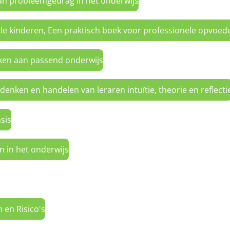
van probleemgedrag in het onderwijs
le kinderen,
Een praktisch boek voor professionele opvoede
ken aan passend onderwijs
 denken en handelen van leraren intuïtie, theorie en reflecti
sis
 in het onderwijs
en Risico's