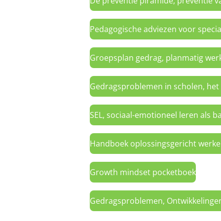
De preventie piramide, preventie 
Pedagogische adviezen voor specia
Groepsplan gedrag,
planmatig wer
Gedragsproblemen in scholen,
het
SEL,
sociaal-emotioneel leren als ba
Handboek oplossingsgericht werken
Growth mindset pocketboek
Gedragsproblemen, Ontwikkelingen 