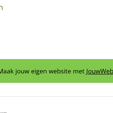
h
Maak jouw eigen website met
JouwWe