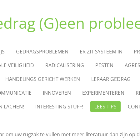
drag (G)een probl
JS
GEDRAGSPROBLEMEN
ER ZIT SYSTEEM IN
PR
ALE VEILIGHEID
RADICALISERING
PESTEN
AGRES
HANDELINGS GERICHT WERKEN
LERAAR GEDRAG
OMMUNICATIE
INNOVEREN
EXPERIMENTEREN
R
N LACHEN!
INTERESTING STUFF!
LEES TIPS
CON
aar om uw rugzak te vullen met meer literatuur dan zijn op d