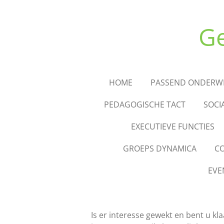
Ga
direct
Ge
naar
de
hoofdinhoud
HOME
PASSEND ONDERWI
PEDAGOGISCHE TACT
SOCI
EXECUTIEVE FUNCTIES
GROEPS DYNAMICA
C
EVE
Is er interesse gewekt en bent u kl